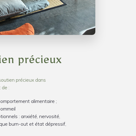
ien précieux
soutien précieux dans
 de :
comportement alimentaire ;
sommeil
ionnels : anxiété, nervosité,
i que burn-out et état dépressif,