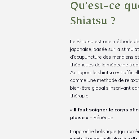
Qu’est-ce qu
Shiatsu ?
Le Shiatsu est une méthode de 
japonaise, basée sur la stimula
d’acupuncture des méridiens et 
théoriques de la médecine tradi
Au Japon, le shiatsu est offici
comme une méthode de relaxat
bien-être global s’inscrivant da
thérapie.
« Il faut soigner le corps afi
plaise »
– Sénèque
L’approche holistique (qui ram
particulier, de l’individuel à celle