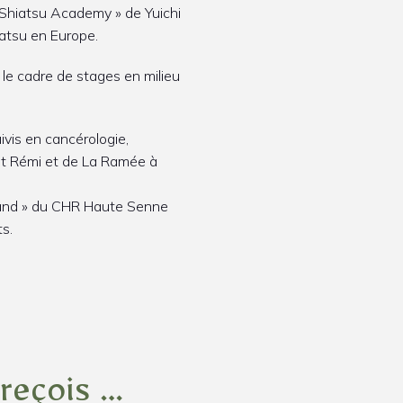
o Shiatsu Academy » de Yuichi
iatsu en Europe.
s le cadre de stages en milieu
ivis en cancérologie,
 St Rémi et de La Ramée à
oéland » du CHR Haute Senne
ts.
 reçois …