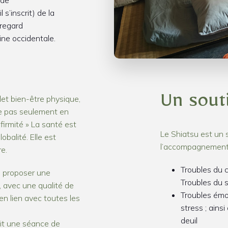
 s’inscrit) de la
 regard
ne occidentale.
let bien-être physique,
Un sout
te pas seulement en
irmité » La santé est
Le Shiatsu est un 
obalité. Elle est
l’accompagnement
e.
Troubles du 
e proposer une
Troubles du 
, avec une qualité de
Troubles émot
en lien avec toutes les
stress ; ains
deuil
oit une séance de