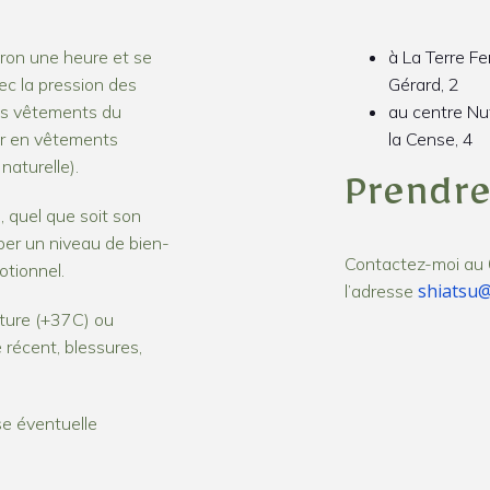
ron une heure et se
à La Terre F
ec la pression des
Gérard, 2
les vêtements du
au centre Nu
nir en vêtements
la Cense, 4
naturelle).
Prendre
, quel que soit son
per un niveau de bien-
Contactez-moi au 
otionnel.
shiatsu@
l’adresse
ure (+37C) ou
 récent, blessures,
ise éventuelle