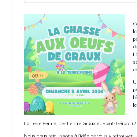
C
l
p
d
L
s
e
U
p
l
l
La Terre Ferme, c’est entre Graux et Saint-Gérard (
Nous nous réjouissons à l’idée de vous y retrouver !