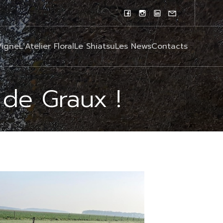
Vigne
L’Atelier Floral
Le Shiatsu
Les News
Contacts
 de Graux !