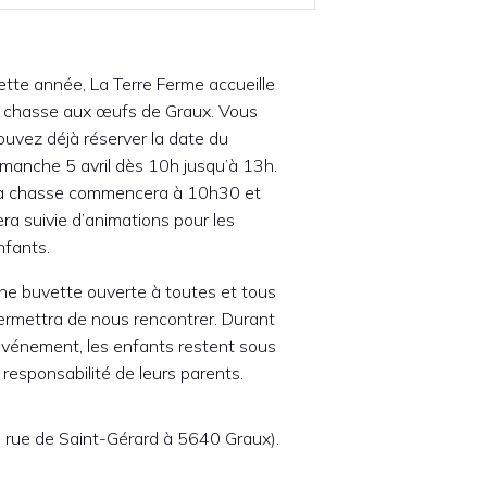
ette année, La Terre Ferme accueille
a chasse aux œufs de Graux. Vous
ouvez déjà réserver la date du
imanche 5 avril dès 10h jusqu’à 13h.
a chasse commencera à 10h30 et
era suivie d’animations pour les
nfants.
ne buvette ouverte à toutes et tous
ermettra de nous rencontrer. Durant
’événement, les enfants restent sous
a responsabilité de leurs parents.
2, rue de Saint-Gérard à 5640 Graux).