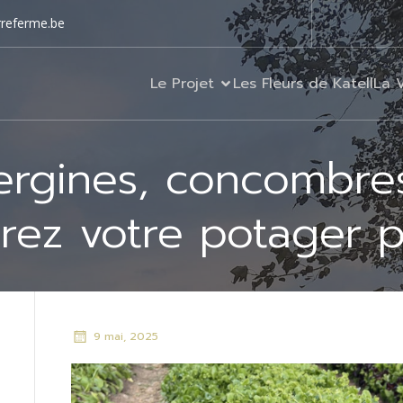
rreferme.be
Le Projet
Les Fleurs de Katell
La 
ergines, concombre
rez votre potager po
9 mai, 2025