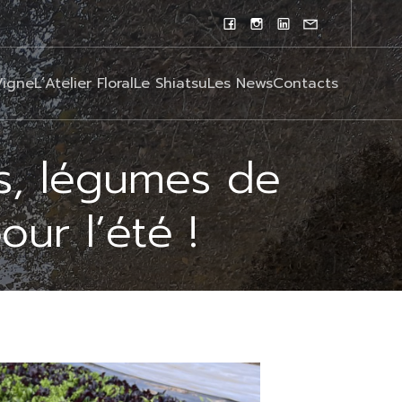
Vigne
L’Atelier Floral
Le Shiatsu
Les News
Contacts
s, légumes de
ur l’été !